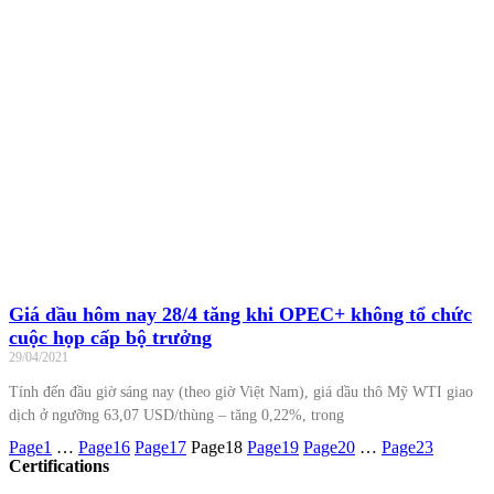
Giá dầu hôm nay 28/4 tăng khi OPEC+ không tổ chức
cuộc họp cấp bộ trưởng
29/04/2021
Tính đến đầu giờ sáng nay (theo giờ Việt Nam), giá dầu thô Mỹ WTI giao
dịch ở ngưỡng 63,07 USD/thùng – tăng 0,22%, trong
Page
1
…
Page
16
Page
17
Page
18
Page
19
Page
20
…
Page
23
Certifications