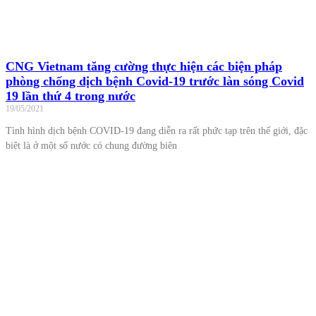
CNG Vietnam tăng cường thực hiện các biện pháp
phòng chống dịch bệnh Covid-19 trước làn sóng Covid
19 lần thứ 4 trong nước
19/05/2021
Tình hình dịch bệnh COVID-19 đang diễn ra rất phức tạp trên thế giới, đặc
biệt là ở một số nước có chung đường biên