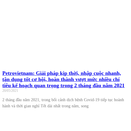
Petrovietnam: Giải pháp kịp thời, nhập cuộc nhanh,
tận dụng tốt cơ hội, hoàn thành vượt mức nhiều chỉ
tiêu kế hoạch quan trọng trong 2 tháng đầu năm 2021
20/05/2021
2 tháng đầu năm 2021, trong bối cảnh dịch bệnh Covid-19 tiếp tục hoành
hành và thời gian nghỉ Tết dài nhất trong năm, song