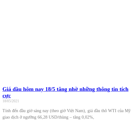
Giá dầu hôm nay 18/5 tăng nhờ những thông tin tích
cực
18/05/2021
Tính đến đầu giờ sáng nay (theo giờ Việt Nam), giá dầu thô WTI của Mỹ
giao dịch ở ngưỡng 66,28 USD/thùng – tăng 0,02%,