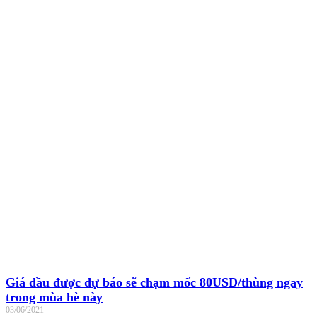
Giá dầu được dự báo sẽ chạm mốc 80USD/thùng ngay
trong mùa hè này
03/06/2021