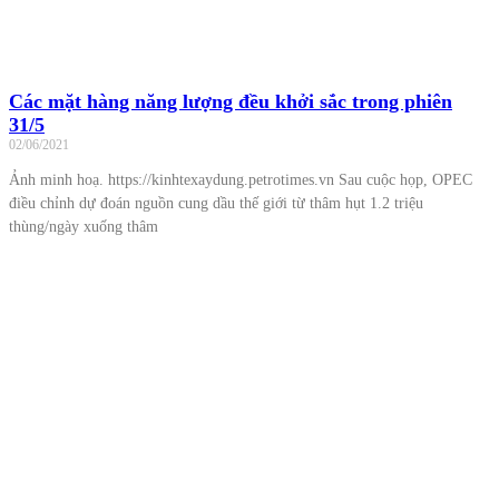
Các mặt hàng năng lượng đều khởi sắc trong phiên
31/5
02/06/2021
Ảnh minh hoạ. https://kinhtexaydung.petrotimes.vn Sau cuộc họp, OPEC
điều chỉnh dự đoán nguồn cung dầu thế giới từ thâm hụt 1.2 triệu
thùng/ngày xuống thâm