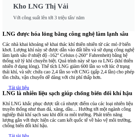
Kho LNG Thị Vải
Với công suất lên tới 3 triệu tấn/ năm
LNG được hóa lỏng bằng công nghệ làm lạnh sâu
Các nhà khai khoáng sẽ khai thác khí thiên nhiên từ các mỏ ở biển
khơi. Lượng khí này sẽ được dẫn vào đất liền và sử dụng công nghệ
làm lạnh sâu ở nhiệt độ -162° Celsius (-260° Fahrenheit) bằng hệ
thống xử lý khí chuyên biệt. Quá trình này sẽ tạo ra LNG (khí thiên
nhiên ở dạng lỏng). Thể tích LNG giảm 600 lần so với lúc ở trạng
thái khí, và sức chứa cao 2,4 lần so với CNG (gấp 2,4 lần) cho phép
tồn chứa, vận chuyển dễ dàng với chi phí thấp hơn.
Tải tài liệu
LNG là nhiên liệu sạch giúp chống biến đổi khí hậu
Khí LNG khắc phục được tất cả nhược điểm của các loại nhiên liệu
truyền thống như than đá, xăng, dầu… Hướng tới một ngành công
nghiệp thải khí sạch sau khi đốt ra môi trường. Phát triển năng
lượng gắn với thực hiện các cam kết quốc tế về bảo vệ môi trường,
chống biến đổi khí hậu.
Tải tài liệu