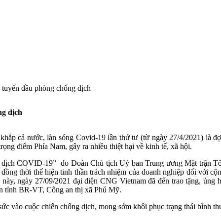
 tuyến đầu phòng chống dịch
ng dịch
khắp cả nước, làn sóng Covid-19 lần thứ tư (từ ngày 27/4/2021) là đợ
rọng điểm Phía Nam, gây ra nhiều thiệt hại về kinh tế, xã hội.
g dịch COVID-19” do Đoàn Chủ tịch Uỷ ban Trung ương Mặt trận T
ồng thời thể hiện tinh thần trách nhiệm của doanh nghiệp đối với 
ng này, ngày 27/09/2021 đại diện CNG Vietnam đã đến trao tặng, ủng 
n tỉnh BR-VT, Công an thị xã Phú Mỹ.
 vào cuộc chiến chống dịch, mong sớm khôi phục trạng thái bình thườ