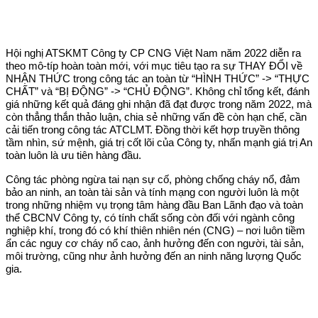
Hội nghị ATSKMT Công ty CP CNG Việt Nam năm 2022 diễn ra
theo mô-típ hoàn toàn mới, với mục tiêu tạo ra sự THAY ĐỔI về
NHẬN THỨC trong công tác an toàn từ “HÌNH THỨC” -> “THỰC
CHẤT” và “BỊ ĐỘNG” -> “CHỦ ĐỘNG”. Không chỉ tổng kết, đánh
giá những kết quả đáng ghi nhận đã đạt được trong năm 2022, mà
còn thẳng thắn thảo luận, chia sẻ những vấn đề còn hạn chế, cần
cải tiến trong công tác ATCLMT. Đồng thời kết hợp truyền thông
tầm nhìn, sứ mệnh, giá trị cốt lõi của Công ty, nhấn mạnh giá trị An
toàn luôn là ưu tiên hàng đầu.
Công tác phòng ngừa tai nạn sự cố, phòng chống cháy nổ, đảm
bảo an ninh, an toàn tài sản và tính mạng con người luôn là một
trong những nhiệm vụ trọng tâm hàng đầu Ban Lãnh đạo và toàn
thể CBCNV Công ty, có tính chất sống còn đối với ngành công
nghiệp khí, trong đó có khí thiên nhiên nén (CNG) – nơi luôn tiềm
ẩn các nguy cơ cháy nổ cao, ảnh hưởng đến con người, tài sản,
môi trường, cũng như ảnh hưởng đến an ninh năng lượng Quốc
gia.