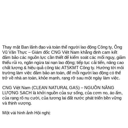
Thay mặt Ban lãnh đạo và toàn thể người lao động Công ty, Ông
Vũ Văn Thực – Giám đốc CNG Việt Nam khẳng định cam kết
đảm bảo các nguồn lực cần thiết để kiểm soát các mối nguy, giảm
thiểu rủi ro, ngăn ngừa tai nạn lao động; tiếp tục cải tiến, nâng cao
chất lượng & hiệu quả công tác ATSKMT Công ty. Hướng tới môi
trường làm việc đảm bảo an toàn, để mỗi người lao động có thể
trở về nhà an toàn, khỏe mạnh, rạng rỡ sau một ngày làm việc.
CNG Việt Nam (CLEAN NATURAL GAS) – NGUỒN NĂNG
LƯỢNG SẠCH là khởi nguồn của sự sống, của cơm no, áo ấm,
của rạng rõ nụ cười, của tương lai đất nước phát triển bền vững
và thịnh vượng.
Một vài hình ảnh Hội nghị: