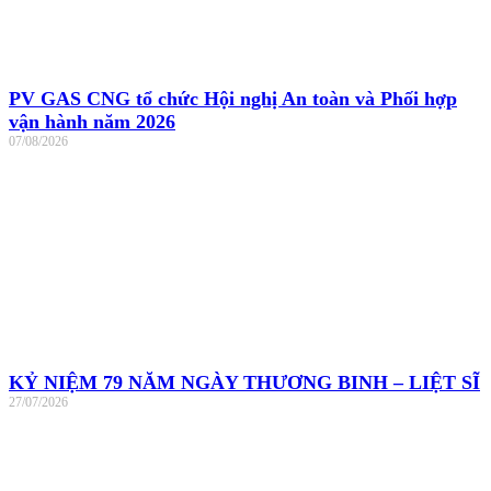
PV GAS CNG tổ chức Hội nghị An toàn và Phối hợp
vận hành năm 2026
07/08/2026
KỶ NIỆM 79 NĂM NGÀY THƯƠNG BINH – LIỆT SĨ
27/07/2026