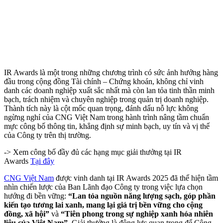
IR Awards là một trong những chương trình có sức ảnh hưởng hàng
đầu trong cộng đồng Tài chính – Chứng khoán, không chỉ vinh
danh các doanh nghiệp xuất sắc nhất mà còn lan tỏa tinh thần minh
bạch, trách nhiệm và chuyên nghiệp trong quản trị doanh nghiệp.
Thành tích này là cột mốc quan trọng, đánh dấu nỗ lực không
ngừng nghỉ của CNG Việt Nam trong hành trình nâng tầm chuẩn
mực công bố thông tin, khẳng định sự minh bạch, uy tín và vị thế
của Công ty trên thị trường.
-> Xem công bố đầy đủ các hạng mục giải thưởng tại IR
Awards
Tại đây
CNG Việt Nam
được vinh danh tại IR Awards 2025 đã thể hiện tầm
nhìn chiến lược của Ban Lãnh đạo Công ty trong việc lựa chọn
hướng đi bền vững:
“Lan tỏa nguồn năng lượng sạch, góp phần
kiến tạo tương lai xanh, mang lại giá trị bền vững cho cộng
đồng, xã hội”
và
“Tiên phong trong sự nghiệp xanh hóa nhiên
liệu của Việt Nam”
. Giải thưởng là động lực quan trọng để Công