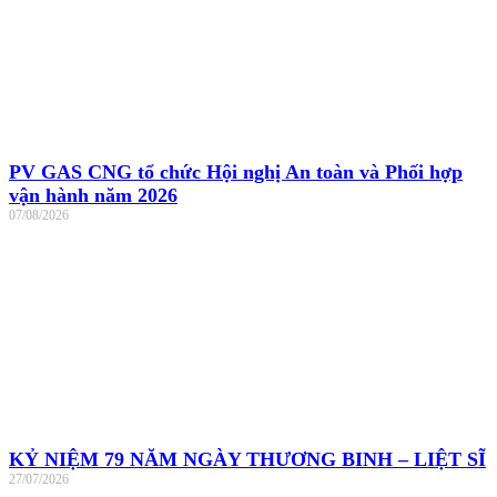
PV GAS CNG tổ chức Hội nghị An toàn và Phối hợp
vận hành năm 2026
07/08/2026
KỶ NIỆM 79 NĂM NGÀY THƯƠNG BINH – LIỆT SĨ
27/07/2026