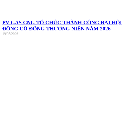
PV GAS CNG TỔ CHỨC THÀNH CÔNG ĐẠI HỘI
ĐỒNG CỔ ĐÔNG THƯỜNG NIÊN NĂM 2026
19/05/2026