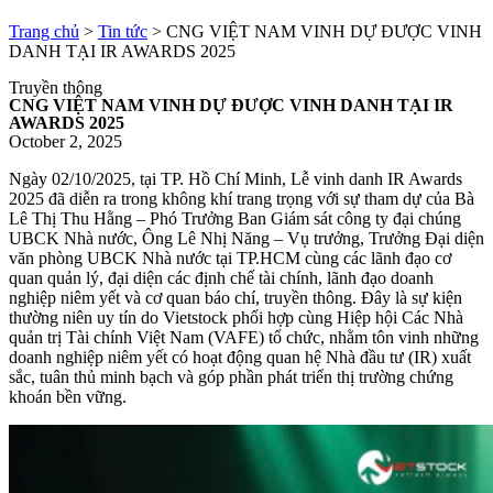
Trang chủ
>
Tin tức
>
CNG VIỆT NAM VINH DỰ ĐƯỢC VINH
DANH TẠI IR AWARDS 2025
Truyền thông
CNG VIỆT NAM VINH DỰ ĐƯỢC VINH DANH TẠI IR
AWARDS 2025
October 2, 2025
Ngày 02/10/2025, tại TP. Hồ Chí Minh, Lễ vinh danh IR Awards
2025 đã diễn ra trong không khí trang trọng với sự tham dự của Bà
Lê Thị Thu Hằng – Phó Trưởng Ban Giám sát công ty đại chúng
UBCK Nhà nước, Ông Lê Nhị Năng – Vụ trưởng, Trưởng Đại diện
văn phòng UBCK Nhà nước tại TP.HCM cùng các lãnh đạo cơ
quan quản lý, đại diện các định chế tài chính, lãnh đạo doanh
nghiệp niêm yết và cơ quan báo chí, truyền thông. Đây là sự kiện
thường niên uy tín do Vietstock phối hợp cùng Hiệp hội Các Nhà
quản trị Tài chính Việt Nam (VAFE) tổ chức, nhằm tôn vinh những
doanh nghiệp niêm yết có hoạt động quan hệ Nhà đầu tư (IR) xuất
sắc, tuân thủ minh bạch và góp phần phát triển thị trường chứng
khoán bền vững.