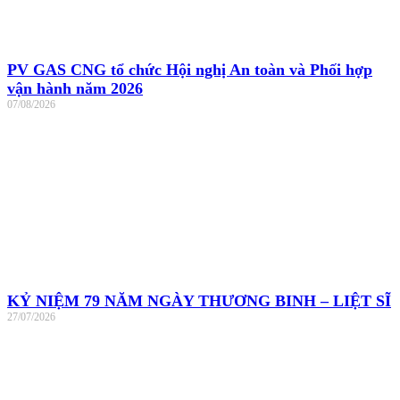
PV GAS CNG tổ chức Hội nghị An toàn và Phối hợp
vận hành năm 2026
07/08/2026
KỶ NIỆM 79 NĂM NGÀY THƯƠNG BINH – LIỆT SĨ
27/07/2026