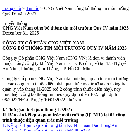
Trang chủ
>
Tin tức
>
CNG Việt Nam công bố thông tin môi trường
Quý IV năm 2025
Truyền thông
CNG Việt Nam công bố thông tin môi trường Quý IV năm 2025
December 31, 2025
CÔNG TY CỔ PHẦN CNG VIỆT NAM
CÔNG BỐ THÔNG TIN MÔI TRƯỜNG QUÝ IV NĂM 2025
Công ty Cổ phần CNG Việt Nam (CNG VN) là đơn vị thành viên
thuộc Tổng công ty khí Việt Nam – CTCP, có trụ sở tại 475 Nguyễn
An Ninh, Phường Tam Thắng, TP. Hồ Chí Minh.
Công ty Cổ phần CNG Việt Nam đã thực hiện quan trắc môi trường
tại các công trình thuộc diện phải quan trắc môi trường do Công ty
quản lý vào tháng 11/2025 (có 2 công trình thuộc diện này), nay
thực hiện công bố thông tin theo quy định điều 102, nghị định
08/2022/NĐ-CP ngày 10/01/2022 như sau:
I. Thời gian kết quả: tháng 12/2025
II. Báo cáo kết quả quan trắc môi trường (QTMT) tại 02 công
trình thuộc diện quan trắc môi trường
1. Kết quả Trạm cấp khí trung tâm KCN Thuận Đạo Long An
2. Kết quả Trạm cấp khí trung tâm Mỹ Phước 3